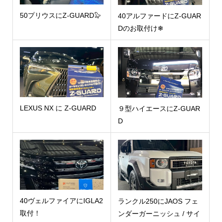
50プリウスにZ-GUARD🦭
40アルファードにZ-GUAR
Dのお取付け❄
LEXUS NX に Z-GUARD
９型ハイエースにZ-GUAR
D
40ヴェルファイアにIGLA2
ランクル250にJAOS フェ
取付！
ンダーガーニッシュ / サイ