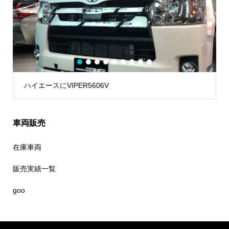
1
2
3
4
5
6
7
8
9
ランドクルーザー300 に CLIFFORD
車両販売
在庫車両
販売実績一覧
goo