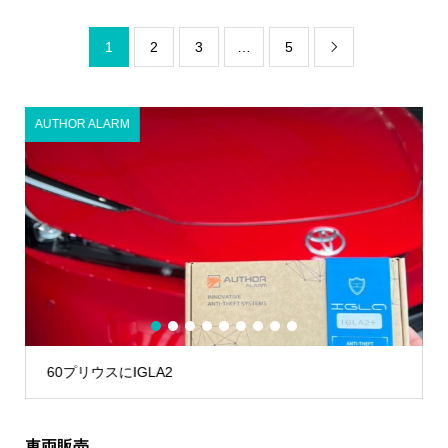
1
2
3
…
5

その他カスタム
1
2
3
4
5
6
7
8
9
メルセデスベンツ W223にTVキャン
車両販売