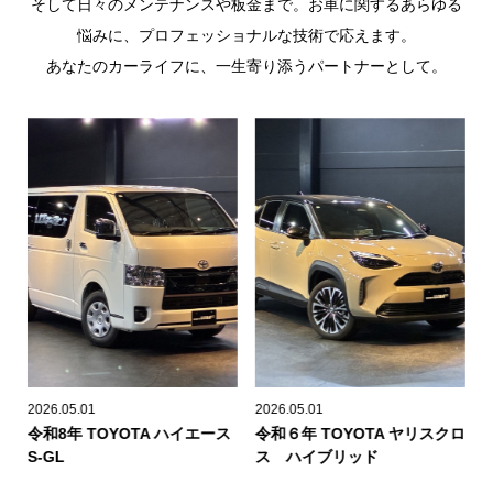
そして日々のメンテナンスや板金まで。お車に関するあらゆる
悩みに、プロフェッショナルな技術で応えます。
あなたのカーライフに、一生寄り添うパートナーとして。
2026.05.01
2026.05.01
20
令和8年 TOYOTA ハイエース
令和６年 TOYOTA ヤリスクロ
令
S-GL
ス ハイブリッド