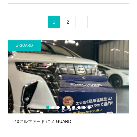
1
2

Z-GUARD
1
2
3
4
5
6
7
8
9
ARD
LEXUS NX に Z-GUARD