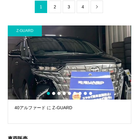
1
2
3
4

AUTHOR ALARM
1
2
3
4
5
6
7
8
9
40ヴェルファイアにIGLA2
車両販売