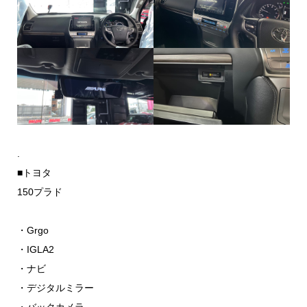
.
■トヨタ
150プラド
・Grgo
・IGLA2
・ナビ
・デジタルミラー
・バックカメラ