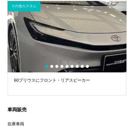
Z-GUARD
A
1
2
3
4
5
6
7
8
9
GRカローラにZ-GUARDとTVキャンセラー
車両販売
在庫車両