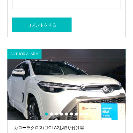
AUTHOR ALARM
カ
1
2
3
4
5
6
7
8
9
カローラクロスにIGLA2お取り付け🤩