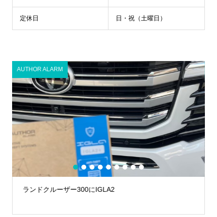
定休日
日・祝（土曜日）
AUTHOR ALARM
A
1
2
3
4
5
6
7
8
9
ランドクルーザー300にIGLA2