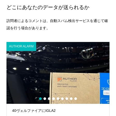
どこにあなたのデータが送られるか
訪問者によるコメントは、自動スパム検出サービスを通じて確
認を行う場合があります。
AUTHOR ALARM
1
2
3
4
5
6
7
8
9
40ヴェルファイアにIGLA2