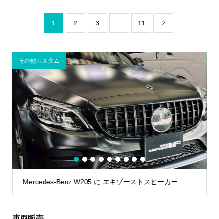
1
2
3
…
11

その他カスタム
1
2
3
4
5
6
7
8
9
Mercedes-Benz W205 に エキゾーストスピーカー
車両販売