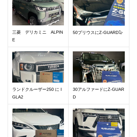
三菱 デリカミニ ALPIN
50プリウスにZ-GUARD🦭
E
ランドクルーザー250 に I
30アルファードにZ-GUAR
GLA2
D