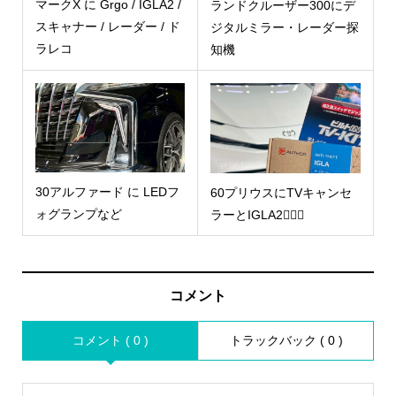
マークX に Grgo / IGLA2 /
ランドクルーザー300にデ
スキャナー / レーダー / ド
ジタルミラー・レーダー探
ラレコ
知機
30アルファード に LEDフ
60プリウスにTVキャンセ
ォグランプなど
ラーとIGLA2🧜🏻‍♀️
コメント
コメント ( 0 )
トラックバック ( 0 )