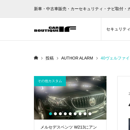
新車・中古車販売・カーセキュリティ・ナビ取付・
セキュリテ
投稿
AUTHOR ALARM
40ヴェルファイア
その他カスタム
AUTHOR A
1
2
3
4
5
6
7
8
9
Z-GUARDのお
メルセデスベンツ W213にアン
40アルフ