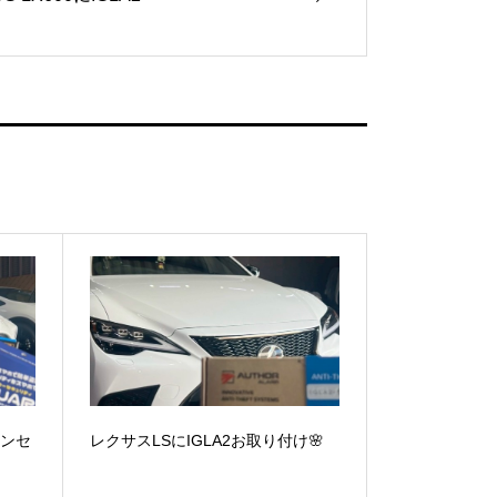
ャンセ
レクサスLSにIGLA2お取り付け🌸