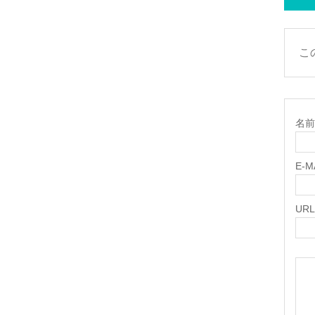
こ
名前 
E-
URL