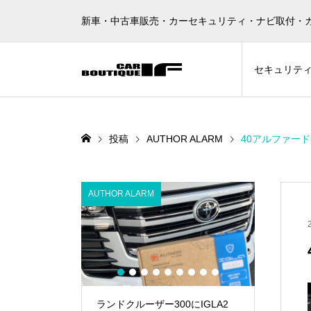
新車・中古車販売・カーセキュリティ・ナビ取付・
セキュリテ
投稿
AUTHOR ALARM
40アルファードに
AUTHOR ALARM
AUTHOR A
1
2
3
4
5
6
7
8
9
2🥷
ランドクルーザー300にIGLA2
ランドク