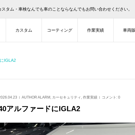
カスタム・車検なんでも車のことならなんでもお問い合わせください。
ィ
カスタム
コーティング
作業実績
車両
IGLA2
LARM
AUTHOR ALARM
AU
2026.04.23
AUTHOR ALARM
,
カーセキュリティ
,
作業実績
コメント:
0
40アルファードにIGLA2
ルーザープラドにIGLA
ハイエースにIGLA2