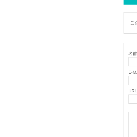
こ
名前 
E-
URL