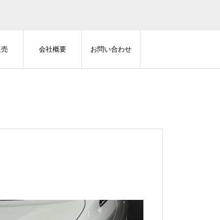
販売
会社概要
お問い合わせ
THOR ALARM
カーセキュリティ
マークX に Grgo / IGLA2 / スキ
ハイエースに VIPER3606V