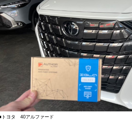
付け🐧
■トヨタ 40アルファード