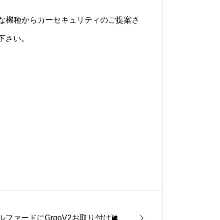
の様々な機種からカーセキュリティのご提案さ
下さい。
ルファードにGrgoV2お取り付け🐌