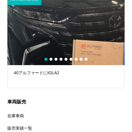
1
2
3
4
5
6
7
8
9
40アルファードにIGLA2
車両販売
在庫車両
販売実績一覧