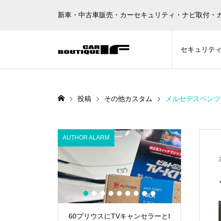
新車・中古車販売・カーセキュリティ・ナビ取付・
セキュリテ
投稿
その他カスタム
メルセデスベンツ 
AUTHOR ALARM
AUTHOR A
1
2
3
4
5
6
7
8
9
 に Grgo
60プリウスにTVキャンセラーとI
ハイエース