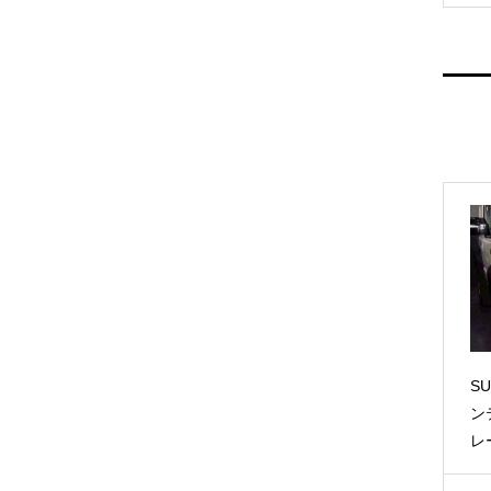
S
ン
レ