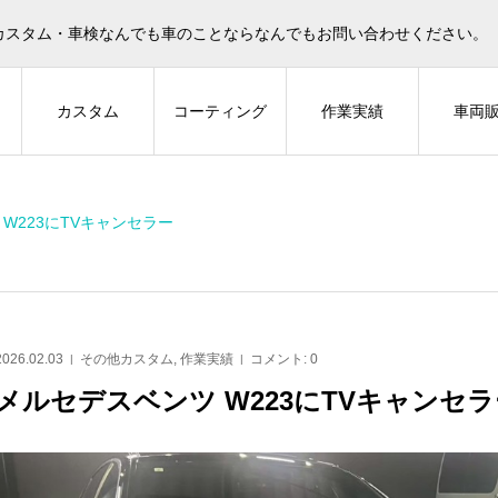
カスタム・車検なんでも車のことならなんでもお問い合わせください。
ィ
カスタム
コーティング
作業実績
車両
W223にTVキャンセラー
LARM
カーセキュリティ
カ
2026.02.03
その他カスタム
,
作業実績
コメント:
0
メルセデスベンツ W223にTVキャンセラ
にIGLA2
30アルファード に CLIFFORD