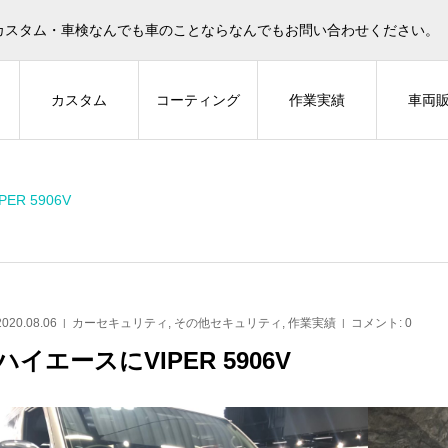
カスタム・車検なんでも車のことならなんでもお問い合わせください。
ィ
カスタム
コーティング
作業実績
車両
ER 5906V
LARM
その他カスタム
そ
2020.08.06
カーセキュリティ
,
その他セキュリティ
,
作業実績
コメント:
0
ハイエースにVIPER 5906V
ーザー300 に セキュ
30アルファード に フロントスピ