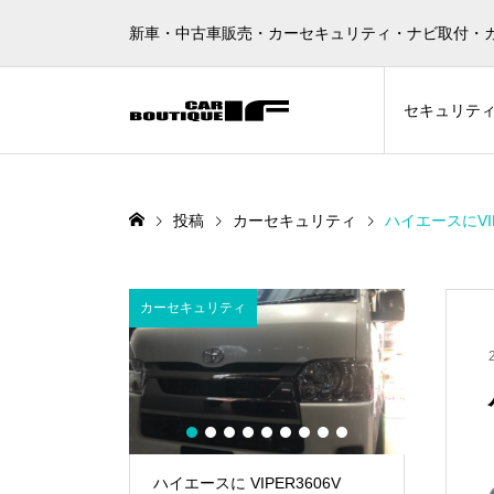
新車・中古車販売・カーセキュリティ・ナビ取付・
セキュリテ
投稿
カーセキュリティ
ハイエースにVIP
カーセキュリティ
AUTHOR A
1
2
3
4
5
6
7
8
9
キャンセラーとI
ハイエースに VIPER3606V
ランドクル