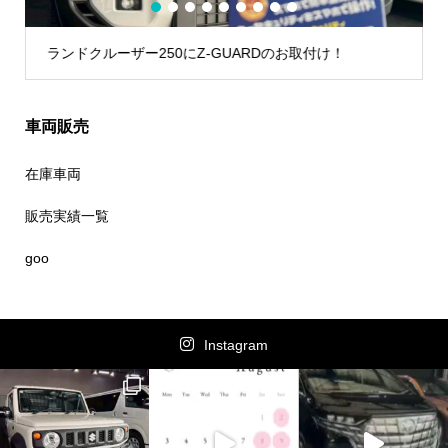
1
2
3
4
5
6
7
8
9
ランドクルーザー250にZ-GUARDのお取付け！
車両販売
在庫車両
販売実績一覧
goo
Instagram