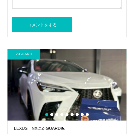
Z-GUARD
1
2
3
4
5
6
7
8
9
LEXUS NXにZ-GUARD🐬