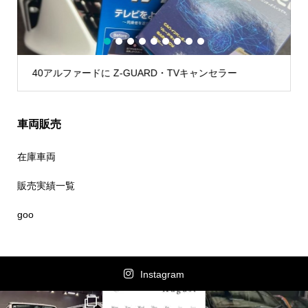
1
2
3
4
5
6
7
8
9
に Z-GUARD・TVキャンセラー
ハイエースに Grgo 1Vs
車両販売
在庫車両
販売実績一覧
goo
Instagram