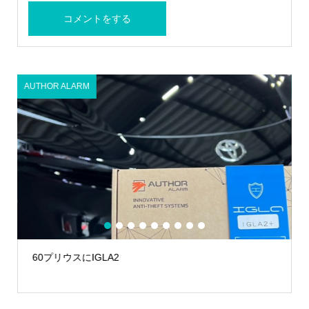
AUTHOR ALARM
1
2
3
4
5
6
7
8
9
60プリウスにIGLA2