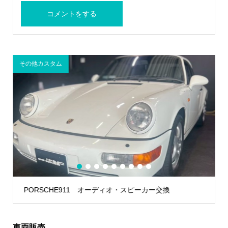
その他カスタム
A
1
2
3
4
5
6
7
8
9
PORSCHE911 オーディオ・スピーカー交換
車両販売