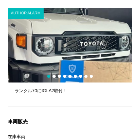
AUTHOR ALARM
A
1
2
3
4
5
6
7
8
9
ランクル70にIGLA2取付！
車両販売
在庫車両