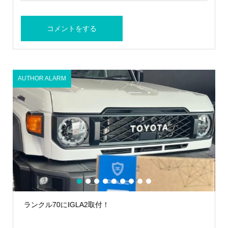
AUTHOR ALARM
A
1
2
3
4
5
6
7
8
9
ランクル70にIGLA2取付！