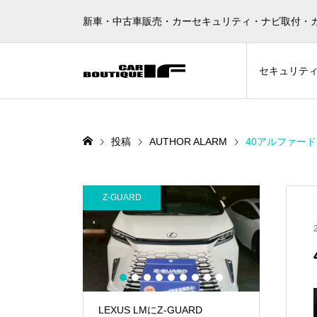
新車・中古車販売・カーセキュリティ・ナビ取付・
セキュリテ
投稿
AUTHOR ALARM
40アルファードに
GUARD
その他カスタム
1
2
3
4
5
6
7
8
9
XUS LMにZ-GUARD
90NOAH に KICKER フロントス