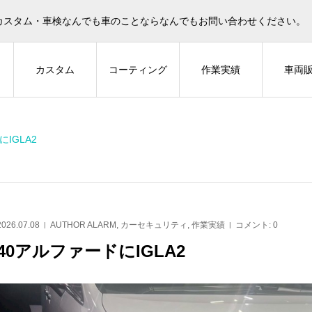
カスタム・車検なんでも車のことならなんでもお問い合わせください。
ィ
カスタム
コーティング
作業実績
車両
IGLA2
AUTHOR ALARM
Z-GUARD
2026.07.08
AUTHOR ALARM
,
カーセキュリティ
,
作業実績
コメント:
0
40アルファードにIGLA2
40アルファードにIGLA2
GRカローラにZ-GUARDと