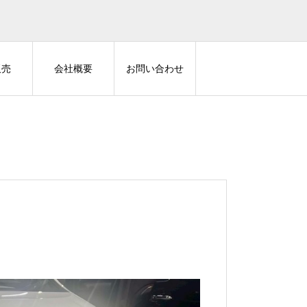
販売
会社概要
お問い合わせ
カーセキュリティ
AUTHOR ALARM
TVキ
ハイエースにVIPER3305V
40ヴェルファイアに