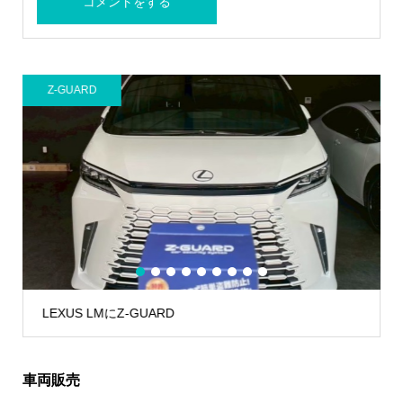
Z-GUARD
A
1
2
3
4
5
6
7
8
9
LEXUS LMにZ-GUARD
車両販売