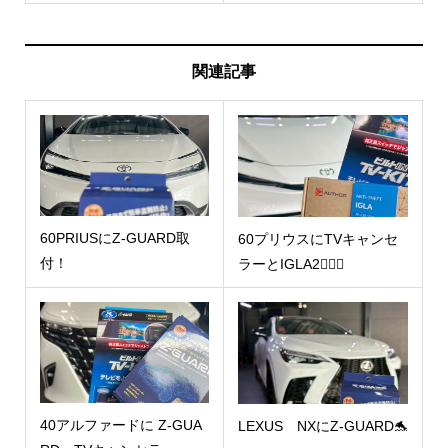
関連記事
60PRIUSにZ-GUARD取
60プリウスにTVキャンセ
付！
ラーとIGLA2🧜🏻‍♀️
40アルファードに Z-GUA
LEXUS NXにZ-GUARD🐬