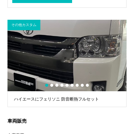
その他カスタム
1
2
3
4
5
6
7
8
9
ハイエースにフェリソニ 防音断熱フルセット
車両販売