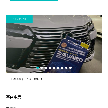
Z-GUARD
カ
1
2
3
4
5
6
7
8
9
LX600 に Z-GUARD
車両販売