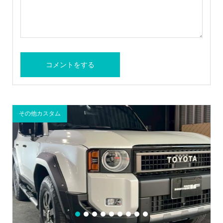
その他カスタム
A
1
2
3
4
5
6
7
8
9