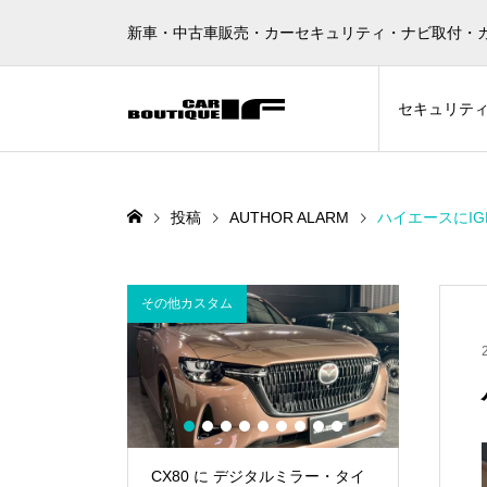
新車・中古車販売・カーセキュリティ・ナビ取付・
セキュリテ
投稿
AUTHOR ALARM
ハイエースにIG
その他カスタム
その他カスタム
1
2
3
4
5
6
7
8
9
CX80 に デジタルミラー・タイ
30アルファード に フロ