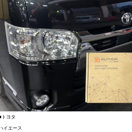
🎎
■トヨタ
ハイエース