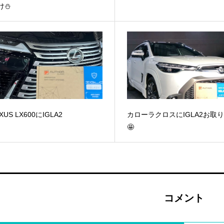
け⛄
XUS LX600にIGLA2
カローラクロスにIGLA2お取
🤩
コメント