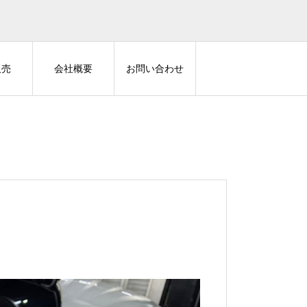
販売
会社概要
お問い合わせ
Grgo
AUTHOR A
LA2お取り付け
ハイエース 新車カスタム セキュ
ランドクル