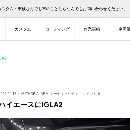
カスタム・車検なんでも車のことならなんでもお問い合わせください。
ィ
カスタム
コーティング
作業実績
車両
LA2
Z-GUARD
AUTHOR ALARM
2026.04.13
AUTHOR ALARM
,
カーセキュリティ
コメント:
0
ハイエースにIGLA2
ントスピ
LEXUS NXにZ-GUARD🐬
レクサスNXにIG