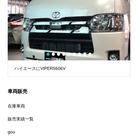
1
2
3
4
5
6
7
8
9
イエースにVIPER5606V
60プリ
車両販売
在庫車両
販売実績一覧
goo