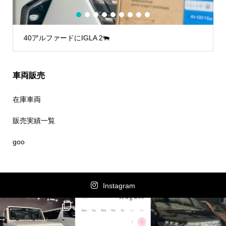
1
2
3
4
5
6
7
8
9
40アルファードにIGLA 2🐃
車両販売
在庫車両
販売実績一覧
goo
Instagram