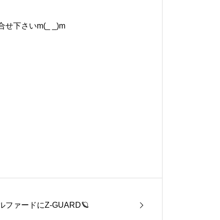
下さいm(_ _)m
ルファードにZ-GUARD🪐