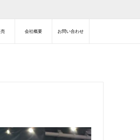
販売
会社概要
お問い合わせ
Z-GUARD
AUTHOR ALARM
LA2
40アルファードにZ-GUARDのお
ランドクルーザ