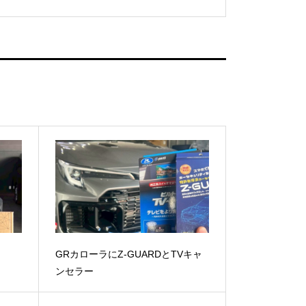
GRカローラにZ-GUARDとTVキャ
ンセラー