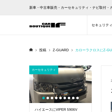
新車・中古車販売・カーセキュリティ・ナビ取付・
セキュリテ
投稿
Z-GUARD
カローラクロスにZ-GU
カーセキュリティ
Grgo
1
2
3
4
5
6
7
8
9
ハイエースにVIPER 5906V
ハイエースにGrgo ZVT