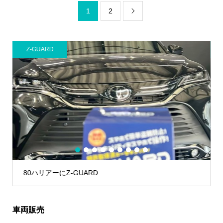
1
2

Z-GUARD
A
1
2
3
4
5
6
7
8
9
80ハリアーにZ-GUARD
車両販売