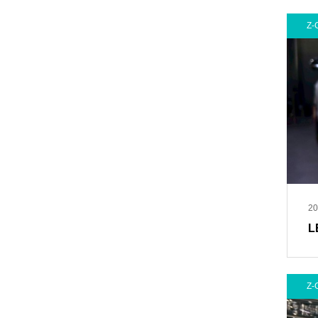
Z-
20
L
Z-