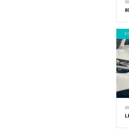
20
8
Z-
20
L