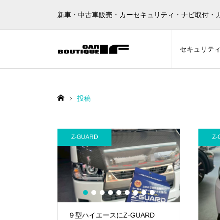
新車・中古車販売・カーセキュリティ・ナビ取付・
セキュリテ
投稿
Z-GUARD
その他カス
Z-
1
2
3
4
5
6
7
8
9
GUARD🦔
９型ハイエースにZ-GUARD
メルセデ