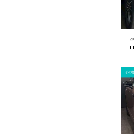
20
L
その