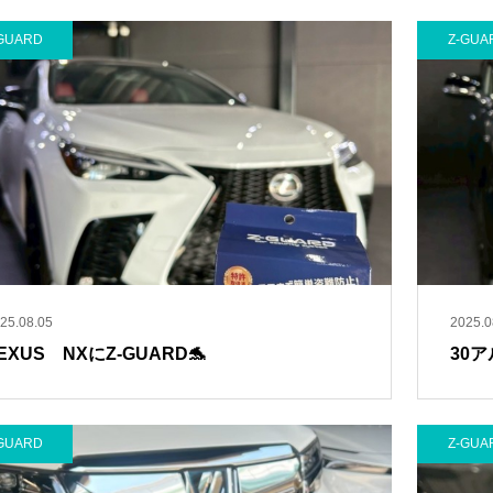
GUARD
Z-GUA
25.08.05
2025.0
EXUS NXにZ-GUARD🐬
30ア
GUARD
Z-GUA