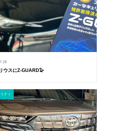
7.29
リウスにZ-GUARD🦭
ュリティ