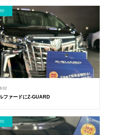
RD
8.02
ルファードにZ-GUARD
RD