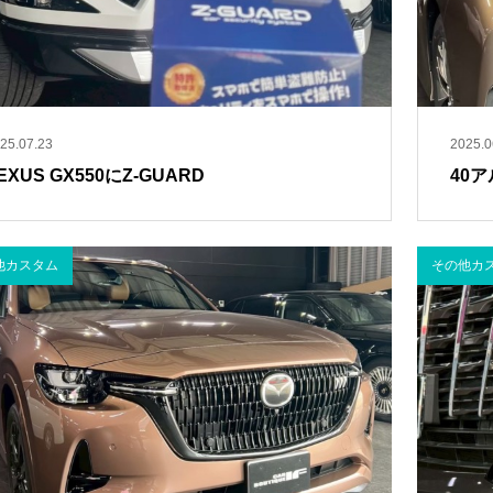
25.07.23
2025.0
EXUS GX550にZ-GUARD
40ア
他カスタム
その他カ