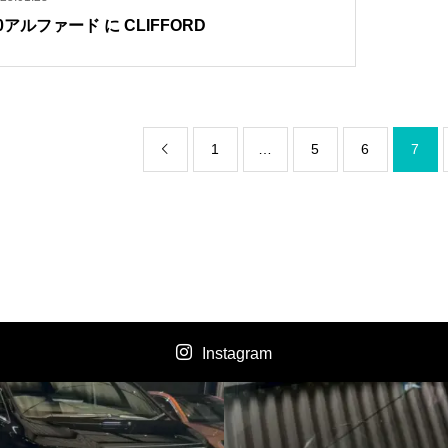
0アルファード に CLIFFORD
1
…
5
6
7

Instagram