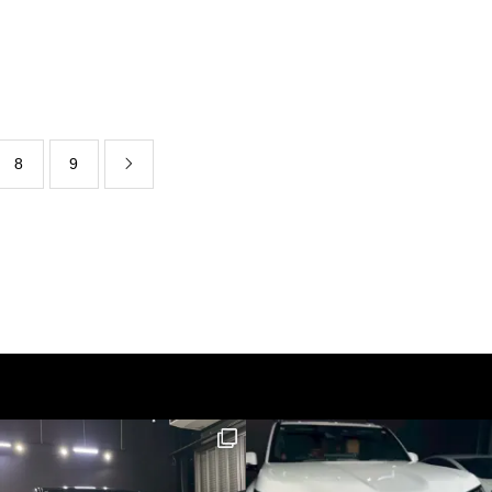
8
9
