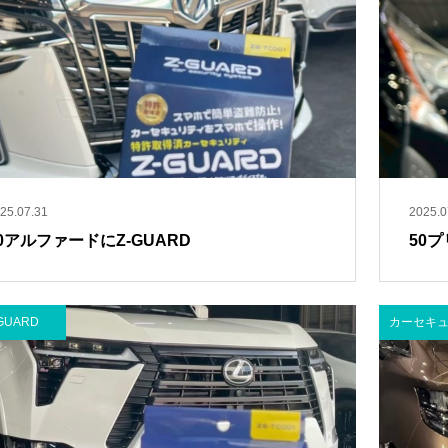
25.07.31
2025.0
0アルファードにZ-GUARD
50プ
GUARD
カーセキ