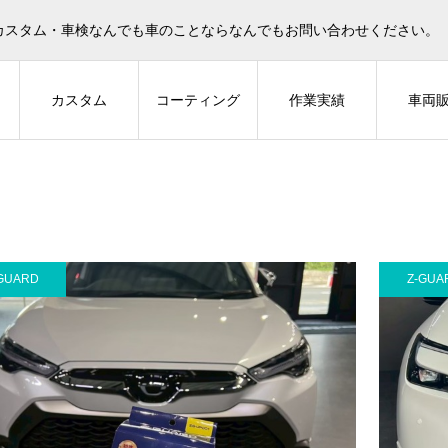
カスタム・車検なんでも車のことならなんでもお問い合わせください。
ィ
カスタム
コーティング
作業実績
車両
タム
GUARD
その他カスタム
Z-GUA
AU
スベンツ W213にアン
メルセデスベンツ W463にレー