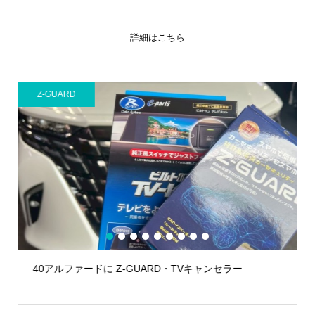
詳細はこちら
Z-GUARD
カ
1
2
3
4
5
6
7
8
9
40アルファードに Z-GUARD・TVキャンセラー