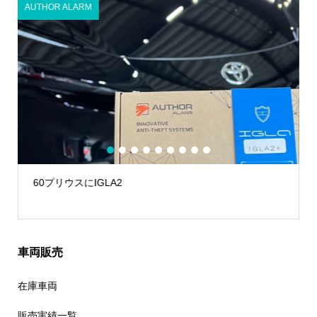
AUTHOR ALARM
1
2
3
4
5
6
7
8
9
60プリウスにIGLA2
車両販売
在庫車両
販売実績一覧