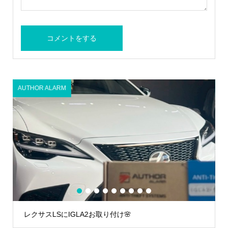
AUTHOR ALARM
A
1
2
3
4
5
6
7
8
9
レクサスLSにIGLA2お取り付け🌸