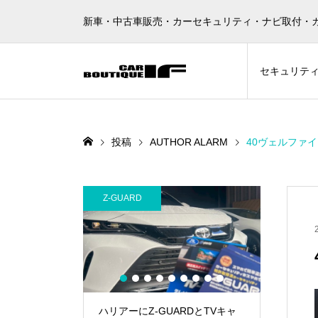
新車・中古車販売・カーセキュリティ・ナビ取付・
セキュリテ
投稿
AUTHOR ALARM
40ヴェルファイア
Z-GUARD
AUTHOR A
1
2
3
4
5
6
7
8
9
300にレーダー
ハリアーにZ-GUARDとTVキャ
ランドクル