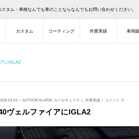
カスタム・車検なんでも車のことならなんでもお問い合わせください。
ィ
カスタム
コーティング
作業実績
車両
にIGLA2
LARM
Z-GUARD
2026.04.03
AUTHOR ALARM
,
カーセキュリティ
,
作業実績
コメント:
0
40ヴェルファイアにIGLA2
ーザー250 に IGLA2
LEXUS NX に Z-GUARD