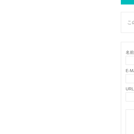
こ
名前 
E-
URL