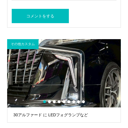
その他カスタム
A
1
2
3
4
5
6
7
8
9
30アルファード に LEDフォグランプなど