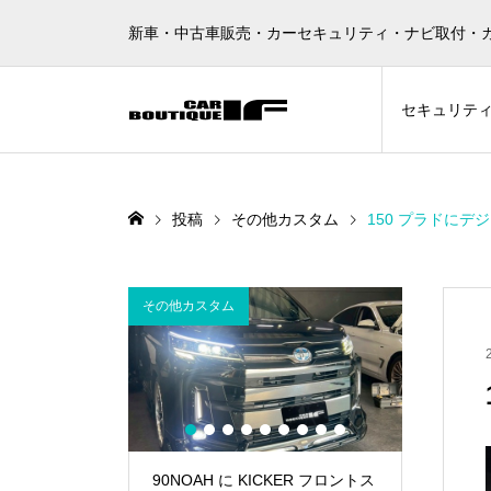
新車・中古車販売・カーセキュリティ・ナビ取付・
セキュリテ
投稿
その他カスタム
150 プラドに
その他カスタム
AUTHOR A
1
2
3
4
5
6
7
8
9
GUARD
90NOAH に KICKER フロントス
ランドクル