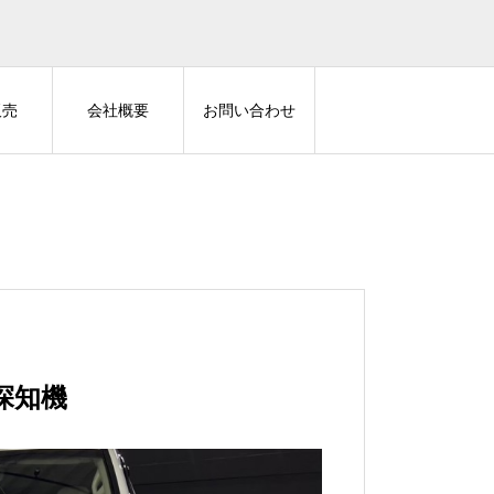
販売
会社概要
お問い合わせ
の他カスタム
Z-GUARD
探知機
三菱 デリカミニ ALPINE
前期30アルファードにZ-GUAR