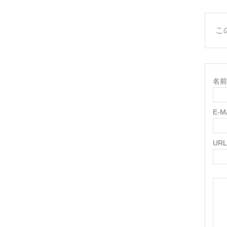
こ
名前 
E-
URL