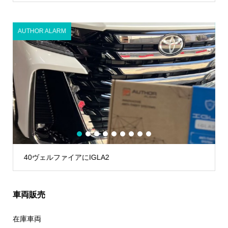
AUTHOR ALARM
1
2
3
4
5
6
7
8
9
40ヴェルファイアにIGLA2
車両販売
在庫車両