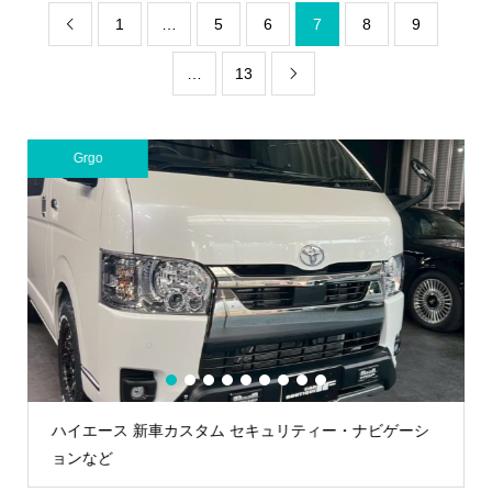
1
…
5
6
7
8
9

…
13

Z-GUARD
1
2
3
4
5
6
7
8
9
・ナビゲーシ
60プリウスにZ-GUARD