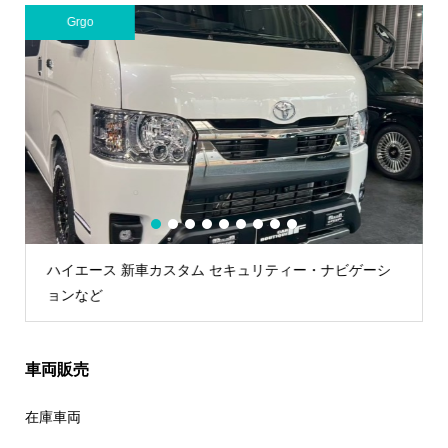
Grgo
AUTHOR A
1
2
3
4
5
6
7
8
9
ハイエース 新車カスタム セキュリティー・ナビゲーシ
ランドク
ョンなど
車両販売
在庫車両