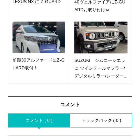
LEXUS NX に Z-GUARD
40ヴェルファイアにZ-GU
ARDお取り付け☺︎
前期30アルファードにZ-G
SUZUKI ジムニーシエラ
UARD取付！
に ツインテールマフラー/
デジタルミラー/レーダー...
コメント
コメント ( 0 )
トラックバック ( 0 )