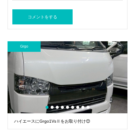
Grgo
A
1
2
3
4
5
6
7
8
9
ハイエースにGrgo1VsⅡをお取り付け😊